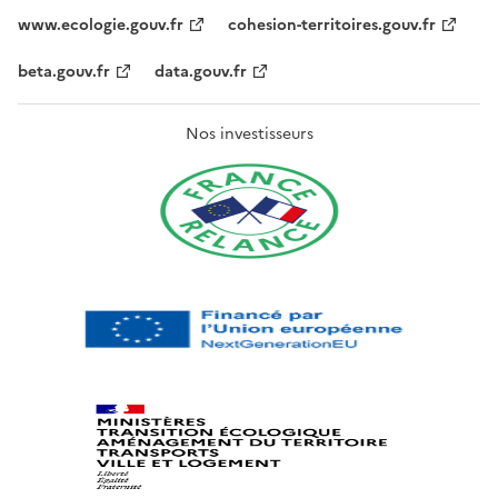
www.ecologie.gouv.fr
cohesion-territoires.gouv.fr
beta.gouv.fr
data.gouv.fr
Nos investisseurs