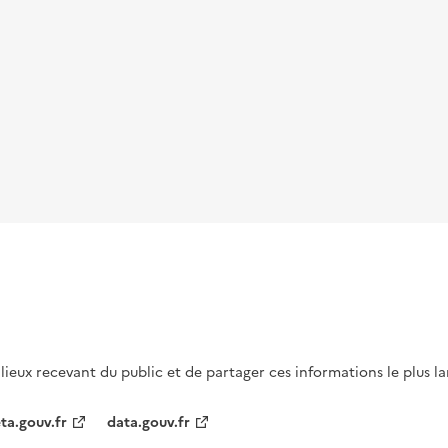
s lieux recevant du public et de partager ces informations le plus l
ta.gouv.fr
data.gouv.fr