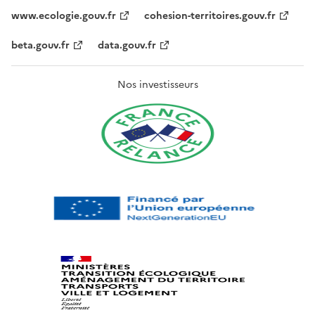
www.ecologie.gouv.fr
cohesion-territoires.gouv.fr
beta.gouv.fr
data.gouv.fr
Nos investisseurs