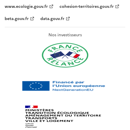
www.ecologie.gouv.fr
cohesion-territoires.gouv.fr
beta.gouv.fr
data.gouv.fr
Nos investisseurs