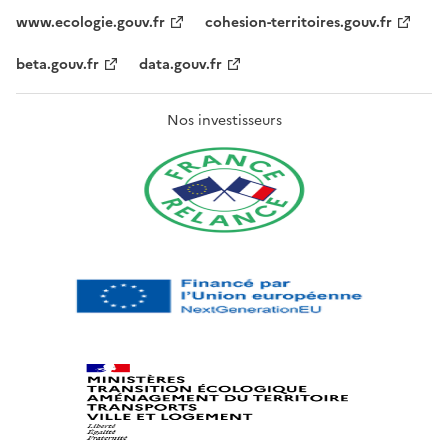
www.ecologie.gouv.fr
cohesion-territoires.gouv.fr
beta.gouv.fr
data.gouv.fr
Nos investisseurs