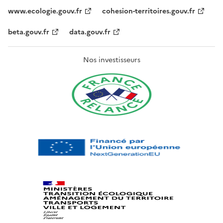
www.ecologie.gouv.fr
cohesion-territoires.gouv.fr
beta.gouv.fr
data.gouv.fr
Nos investisseurs