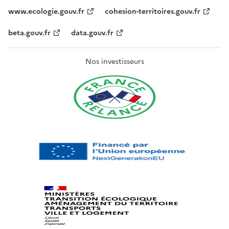
www.ecologie.gouv.fr
cohesion-territoires.gouv.fr
beta.gouv.fr
data.gouv.fr
Nos investisseurs