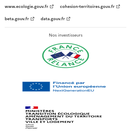
www.ecologie.gouv.fr
cohesion-territoires.gouv.fr
beta.gouv.fr
data.gouv.fr
Nos investisseurs