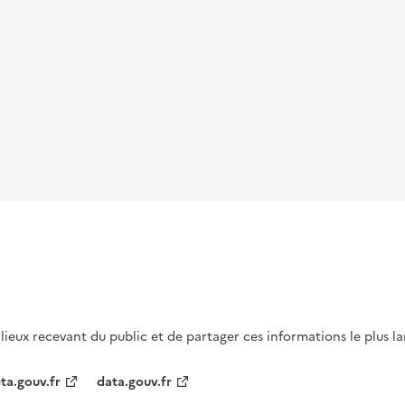
s lieux recevant du public et de partager ces informations le plus l
ta.gouv.fr
data.gouv.fr