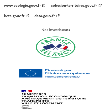
www.ecologie.gouv.fr
cohesion-territoires.gouv.fr
beta.gouv.fr
data.gouv.fr
Nos investisseurs