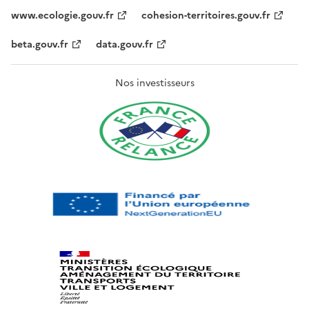
www.ecologie.gouv.fr
cohesion-territoires.gouv.fr
beta.gouv.fr
data.gouv.fr
Nos investisseurs