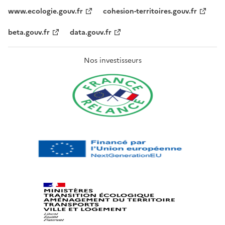
www.ecologie.gouv.fr
cohesion-territoires.gouv.fr
beta.gouv.fr
data.gouv.fr
Nos investisseurs