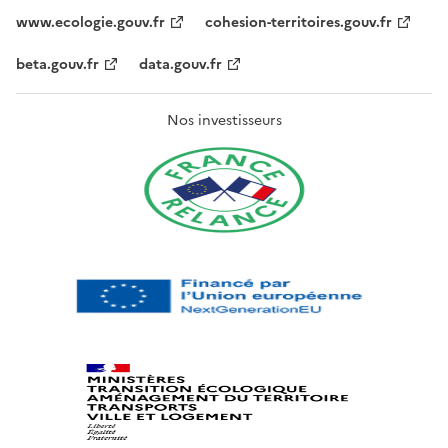
www.ecologie.gouv.fr
cohesion-territoires.gouv.fr
beta.gouv.fr
data.gouv.fr
Nos investisseurs