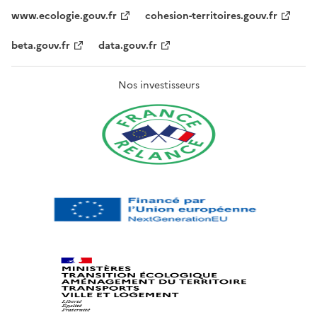
www.ecologie.gouv.fr
cohesion-territoires.gouv.fr
beta.gouv.fr
data.gouv.fr
Nos investisseurs