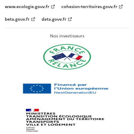
www.ecologie.gouv.fr
cohesion-territoires.gouv.fr
beta.gouv.fr
data.gouv.fr
Nos investisseurs