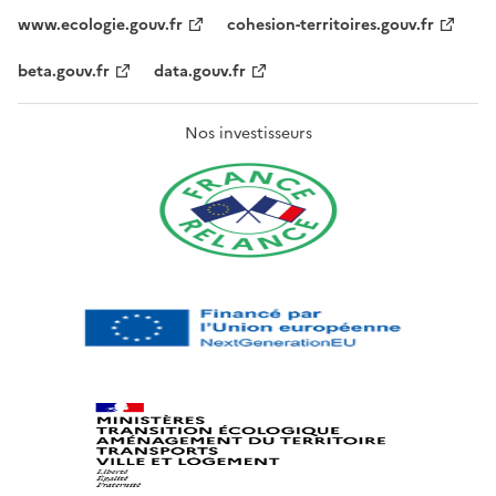
www.ecologie.gouv.fr
cohesion-territoires.gouv.fr
beta.gouv.fr
data.gouv.fr
Nos investisseurs