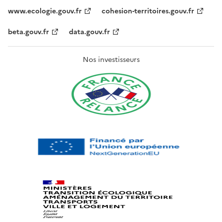
www.ecologie.gouv.fr
cohesion-territoires.gouv.fr
beta.gouv.fr
data.gouv.fr
Nos investisseurs