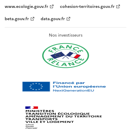
www.ecologie.gouv.fr
cohesion-territoires.gouv.fr
beta.gouv.fr
data.gouv.fr
Nos investisseurs