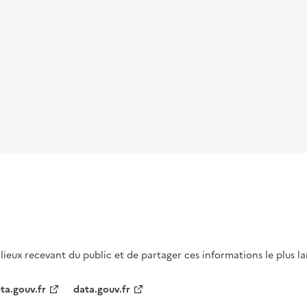
s lieux recevant du public et de partager ces informations le plus l
ta.gouv.fr
data.gouv.fr