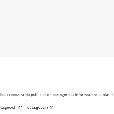
s lieux recevant du public et de partager ces informations le plus l
ta.gouv.fr
data.gouv.fr