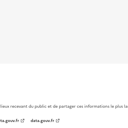
s lieux recevant du public et de partager ces informations le plus l
ta.gouv.fr
data.gouv.fr