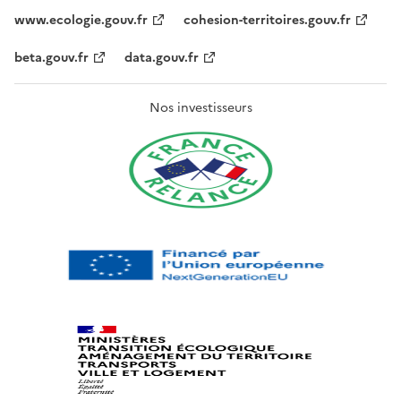
www.ecologie.gouv.fr
cohesion-territoires.gouv.fr
beta.gouv.fr
data.gouv.fr
Nos investisseurs