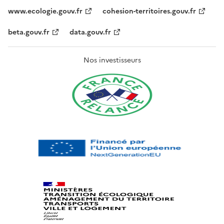
www.ecologie.gouv.fr
cohesion-territoires.gouv.fr
beta.gouv.fr
data.gouv.fr
Nos investisseurs