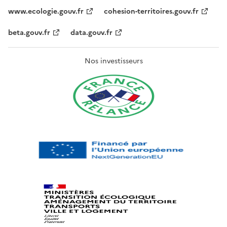
www.ecologie.gouv.fr
cohesion-territoires.gouv.fr
beta.gouv.fr
data.gouv.fr
Nos investisseurs