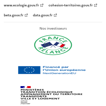
www.ecologie.gouv.fr
cohesion-territoires.gouv.fr
beta.gouv.fr
data.gouv.fr
Nos investisseurs