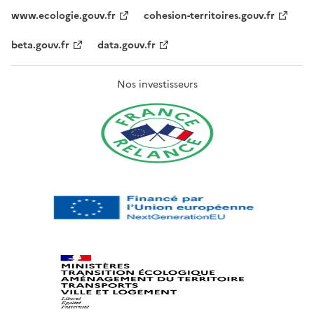
www.ecologie.gouv.fr
cohesion-territoires.gouv.fr
beta.gouv.fr
data.gouv.fr
Nos investisseurs