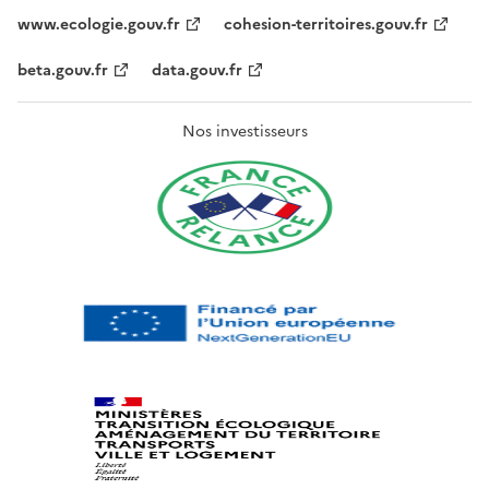
www.ecologie.gouv.fr
cohesion-territoires.gouv.fr
beta.gouv.fr
data.gouv.fr
Nos investisseurs