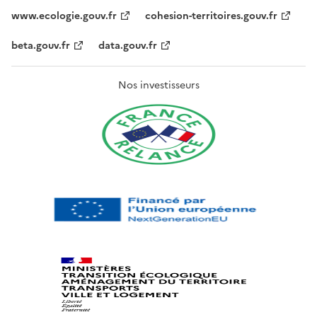
www.ecologie.gouv.fr
cohesion-territoires.gouv.fr
beta.gouv.fr
data.gouv.fr
Nos investisseurs