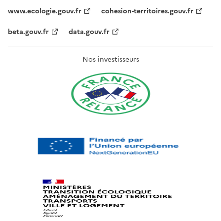
www.ecologie.gouv.fr
cohesion-territoires.gouv.fr
beta.gouv.fr
data.gouv.fr
Nos investisseurs