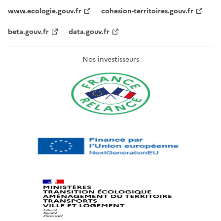
www.ecologie.gouv.fr
cohesion-territoires.gouv.fr
beta.gouv.fr
data.gouv.fr
Nos investisseurs