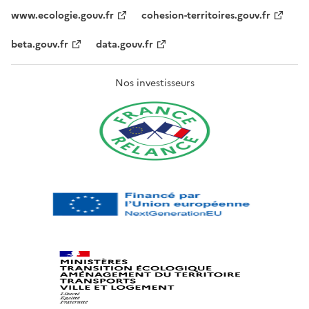
www.ecologie.gouv.fr
cohesion-territoires.gouv.fr
beta.gouv.fr
data.gouv.fr
Nos investisseurs