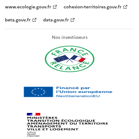
www.ecologie.gouv.fr
cohesion-territoires.gouv.fr
beta.gouv.fr
data.gouv.fr
Nos investisseurs