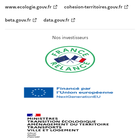
www.ecologie.gouv.fr
cohesion-territoires.gouv.fr
beta.gouv.fr
data.gouv.fr
Nos investisseurs