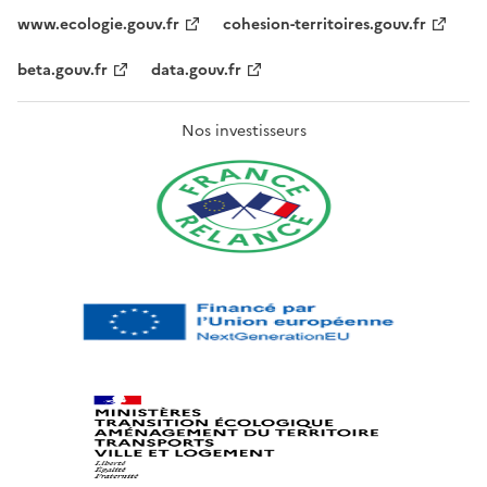
www.ecologie.gouv.fr
cohesion-territoires.gouv.fr
beta.gouv.fr
data.gouv.fr
Nos investisseurs