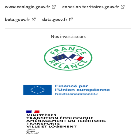
www.ecologie.gouv.fr
cohesion-territoires.gouv.fr
beta.gouv.fr
data.gouv.fr
Nos investisseurs