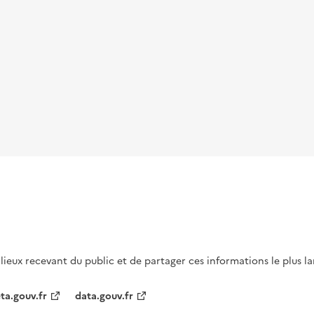
s lieux recevant du public et de partager ces informations le plus l
ta.gouv.fr
data.gouv.fr