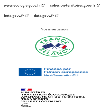
www.ecologie.gouv.fr
cohesion-territoires.gouv.fr
beta.gouv.fr
data.gouv.fr
Nos investisseurs