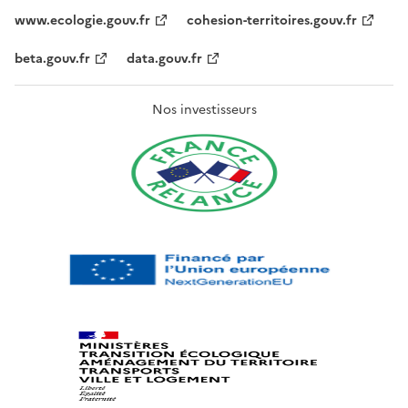
www.ecologie.gouv.fr
cohesion-territoires.gouv.fr
beta.gouv.fr
data.gouv.fr
Nos investisseurs