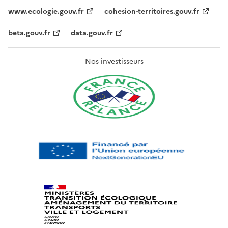
www.ecologie.gouv.fr
cohesion-territoires.gouv.fr
beta.gouv.fr
data.gouv.fr
Nos investisseurs