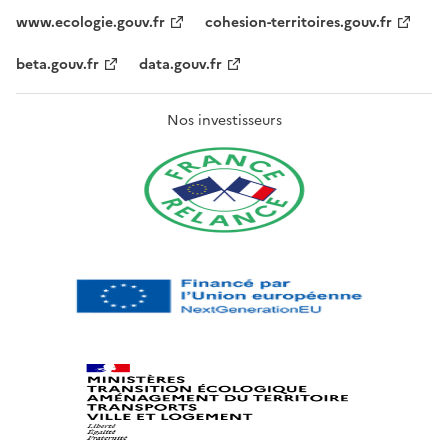
www.ecologie.gouv.fr
cohesion-territoires.gouv.fr
beta.gouv.fr
data.gouv.fr
Nos investisseurs