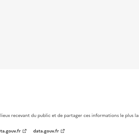
s lieux recevant du public et de partager ces informations le plus l
ta.gouv.fr
data.gouv.fr