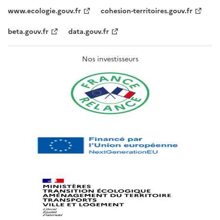
www.ecologie.gouv.fr
cohesion-territoires.gouv.fr
beta.gouv.fr
data.gouv.fr
Nos investisseurs