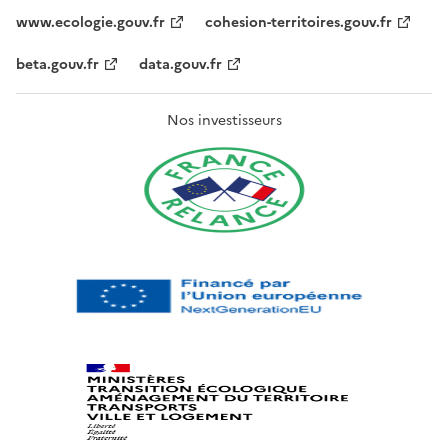
www.ecologie.gouv.fr
cohesion-territoires.gouv.fr
beta.gouv.fr
data.gouv.fr
Nos investisseurs