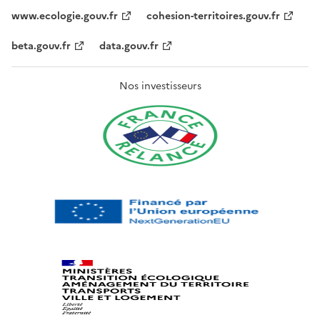
www.ecologie.gouv.fr
cohesion-territoires.gouv.fr
beta.gouv.fr
data.gouv.fr
Nos investisseurs