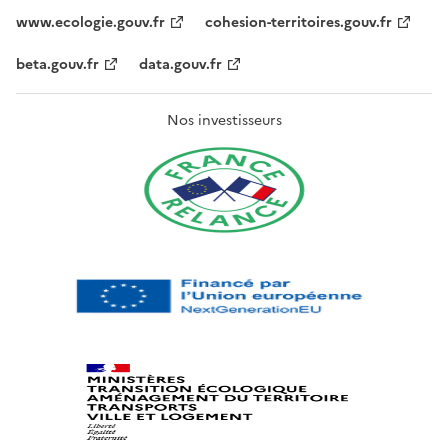
www.ecologie.gouv.fr
cohesion-territoires.gouv.fr
beta.gouv.fr
data.gouv.fr
Nos investisseurs