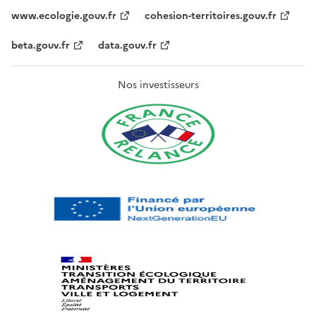
www.ecologie.gouv.fr
cohesion-territoires.gouv.fr
beta.gouv.fr
data.gouv.fr
Nos investisseurs