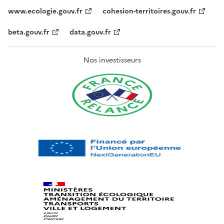
www.ecologie.gouv.fr
cohesion-territoires.gouv.fr
beta.gouv.fr
data.gouv.fr
Nos investisseurs