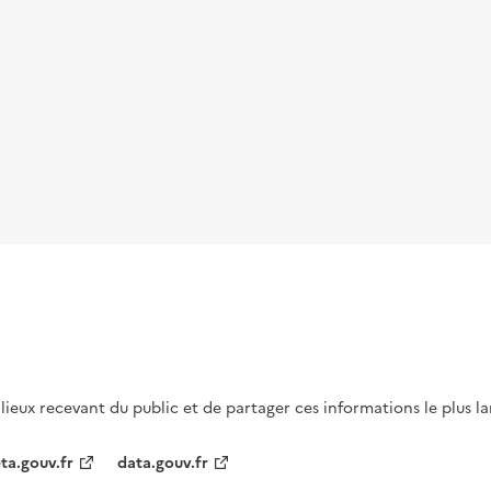
s lieux recevant du public et de partager ces informations le plus l
ta.gouv.fr
data.gouv.fr