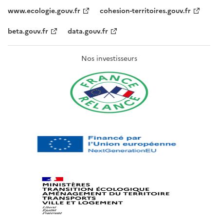
www.ecologie.gouv.fr
cohesion-territoires.gouv.fr
beta.gouv.fr
data.gouv.fr
Nos investisseurs