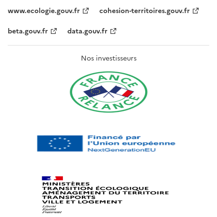
www.ecologie.gouv.fr
cohesion-territoires.gouv.fr
beta.gouv.fr
data.gouv.fr
Nos investisseurs